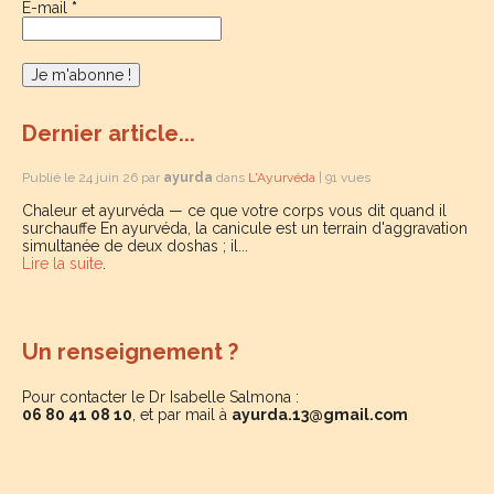
E-mail
*
Dernier article...
Publié le 24 juin 26 par
ayurda
dans
L'Ayurvéda
| 91 vues
Chaleur et ayurvéda — ce que votre corps vous dit quand il
surchauffe En ayurvéda, la canicule est un terrain d'aggravation
simultanée de deux doshas ; il...
Lire la suite
.
Un renseignement ?
Pour contacter le Dr Isabelle Salmona :
06 80 41 08 10
, et par mail à
ayurda.13@gmail.com